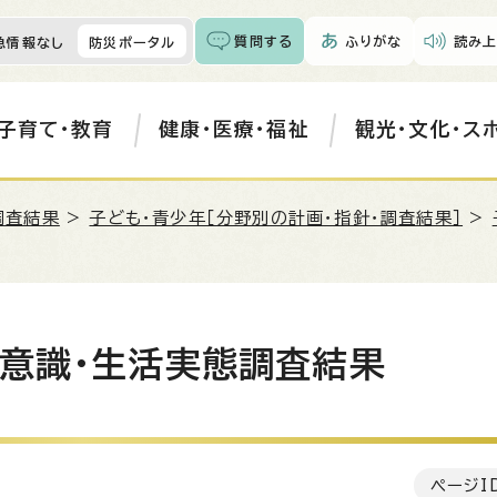
質問する
ふりがな
読み上
急情報なし
防災ポータル
子育て・教育
健康・医療・福祉
観光・文化・ス
調査結果
>
子ども・青少年［分野別の計画・指針・調査結果］
>
 意識・生活実態調査結果
ページI