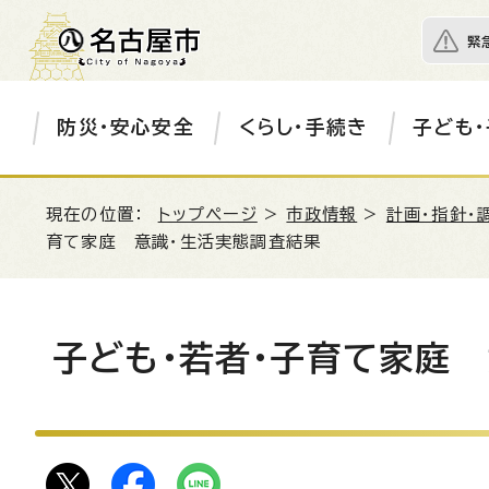
緊
防災・安心安全
くらし・手続き
子ども・
現在の位置：
トップページ
>
市政情報
>
計画・指針・
育て家庭 意識・生活実態調査結果
子ども・若者・子育て家庭