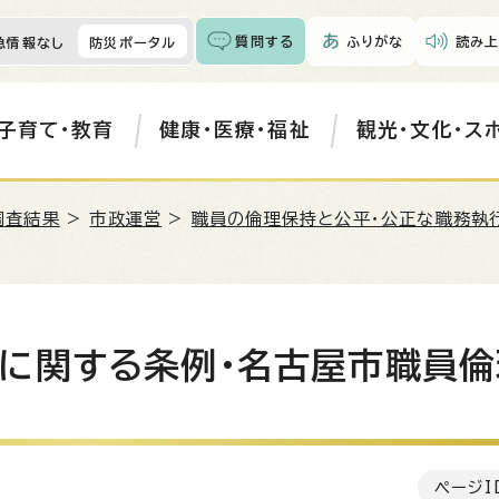
質問する
ふりがな
読み上
急情報なし
防災ポータル
子育て・教育
健康・医療・福祉
観光・文化・ス
調査結果
>
市政運営
>
職員の倫理保持と公平・公正な職務執
に関する条例・名古屋市職員倫
ページI