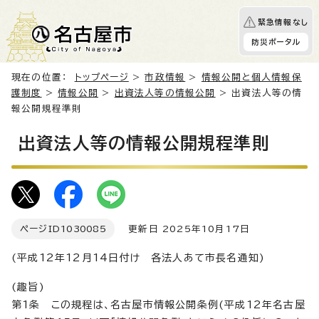
緊急情報なし
防災ポータル
現在の位置：
トップページ
>
市政情報
>
情報公開と個人情報保
護制度
>
情報公開
>
出資法人等の情報公開
> 出資法人等の情
報公開規程準則
出資法人等の情報公開規程準則
ページID
1030085
更新日 2025年10月17日
(平成12年12月14日付け 各法人あて市長名通知)
(趣旨)
第1条 この規程は、名古屋市情報公開条例(平成12年名古屋