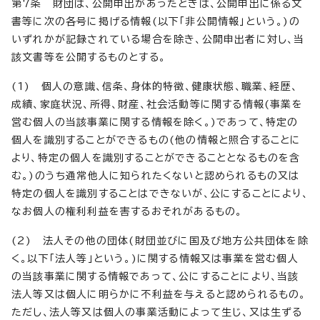
第7条 財団は、公開申出があったときは、公開申出に係る文
書等に次の各号に掲げる情報(以下「非公開情報」という。)の
いずれかが記録されている場合を除き、公開申出者に対し、当
該文書等を公開するものとする。
(1) 個人の意識、信条、身体的特徴、健康状態、職業、経歴、
成績、家庭状況、所得、財産、社会活動等に関する情報(事業を
営む個人の当該事業に関する情報を除く。)であって、特定の
個人を識別することができるもの(他の情報と照合することに
より、特定の個人を識別することができることとなるものを含
む。)のうち通常他人に知られたくないと認められるもの又は
特定の個人を識別することはできないが、公にすることにより、
なお個人の権利利益を害するおそれがあるもの。
(2) 法人その他の団体(財団並びに国及び地方公共団体を除
く。以下「法人等」という。)に関する情報又は事業を営む個人
の当該事業に関する情報であって、公にすることにより、当該
法人等又は個人に明らかに不利益を与えると認められるもの。
ただし、法人等又は個人の事業活動によって生じ、又は生ずる