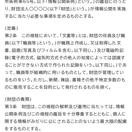
市条例第65号。以下「情報公開条例」という。)の趣旨にのっと
り、財団法人○○○○(以下「財団」という。)が情報公開を実施
するに当たり必要な事項を定めるものとする。
(定義)
第2条 この規程において、「文書等」とは、財団の役員及び職
員(以下「職員等」という。)が職務上作成し、又は取得した文
書、図画(写真及びフィルムを含む。以下同じ。)及び電磁的記
録(電子的方式、磁気的方式その他人の知覚によっては認識す
ることができない方式で作られた記録をいう。以下同じ。)であ
って、職員等が組織的に用いるものとして、財団が管理してい
るものをいう。ただし、新聞、雑誌、書籍その他不特定多数のも
のに販売することを目的として発行されるものを除く。
(財団の責務)
第3条 財団は、この規程の解釈及び運用に当たっては、情報
公開条例及びこの規程の趣旨を十分尊重するとともに、個人に
関する情報がみだりに公にされることのないよう最大限の配慮
をするものとする。