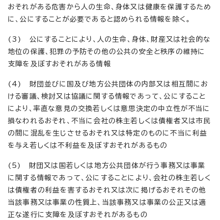
おそれがある危害から人の生命、身体又は健康を保護するため
に、公にすることが必要であると認められる情報を除く。
(3) 公にすることにより、人の生命、身体、財産又は社会的な
地位の保護、犯罪の予防その他の公共の安全と秩序の維持に
支障を及ぼすおそれがある情報
(4) 財団並びに国及び地方公共団体の内部又は相互間にお
ける審議、検討又は協議に関する情報であって、公にすること
により、率直な意見の交換若しくは意思決定の中立性が不当に
損なわれるおそれ、不当に会社の株主若しくは債権者又は市民
の間に混乱を生じさせるおそれ又は特定のものに不当に利益
を与え若しくは不利益を及ぼすおそれがあるもの
(5) 財団又は国若しくは地方公共団体が行う事務又は事業
に関する情報であって、公にすることにより、会社の株主若しく
は債権者の利益を害するおそれ又は次に掲げるおそれその他
当該事務又は事業の性質上、当該事務又は事業の公正又は適
正な遂行に支障を及ぼすおそれがあるもの