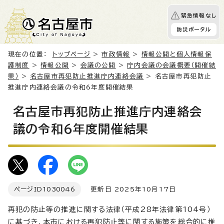
緊急情報なし
防災ポータル
現在の位置：
トップページ
>
市政情報
>
情報公開と個人情報保
護制度
>
情報公開
>
会議の公開
>
庁内会議の会議概要（開催結
果）
>
名古屋市再犯防止推進庁内連絡会議
> 名古屋市再犯防止
推進庁内連絡会議の令和6年度開催結果
名古屋市再犯防止推進庁内連絡会
議の令和6年度開催結果
ページID
1030046
更新日 2025年10月17日
再犯の防止等の推進に関する法律（平成28年法律第104号）
に基づき、本市における再犯防止等に関する施策を総合的に推