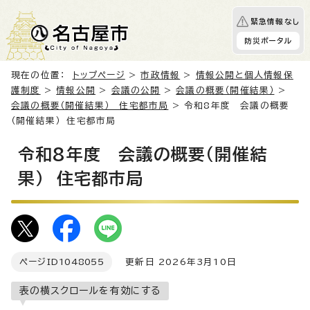
緊急情報なし
防災ポータル
現在の位置：
トップページ
>
市政情報
>
情報公開と個人情報保
護制度
>
情報公開
>
会議の公開
>
会議の概要（開催結果）
>
会議の概要（開催結果） 住宅都市局
> 令和8年度 会議の概要
（開催結果） 住宅都市局
令和8年度 会議の概要（開催結
果） 住宅都市局
ページID
1048055
更新日 2026年3月10日
表の横スクロールを有効にする