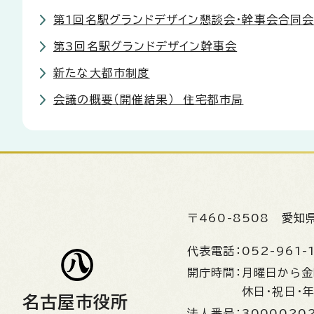
第1回名駅グランドデザイン懇談会・幹事会合同
第3回名駅グランドデザイン幹事会
新たな大都市制度
会議の概要（開催結果） 住宅都市局
〒460-8508
愛知
代表電話：
052-961-
開庁時間：
月曜日から
休日・祝日・
名古屋市役所
法人番号：
3000020