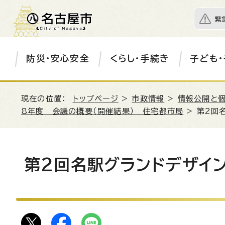
緊
防災・安心安全
くらし・手続き
子ども・
現在の位置：
トップページ
>
市政情報
>
情報公開と
8年度 会議の概要（開催結果） 住宅都市局
> 第2回
第2回名駅グランドデザイ