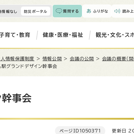
質問する
ふりがな
読み上
急情報なし
防災ポータル
子育て・教育
健康・医療・福祉
観光・文化・ス
個人情報保護制度
>
情報公開
>
会議の公開
>
会議の概要（開
名駅グランドデザイン幹事会
ン幹事会
ページID
1050371
更新日 20