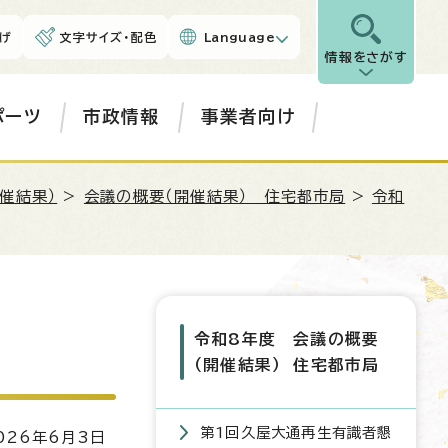
げ
文字サイズ・配色
Language
情報をさがす
ポーツ
市政情報
事業者向け
催結果）
>
会議の概要（開催結果） 住宅都市局
>
令和
令和8年度 会議の概要
（開催結果） 住宅都市局
第1回久屋大通再生有識者懇
26年6月3日