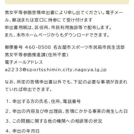
男女平等参画苦情申出書により申し出てください。電子メー
ル、郵送または窓口に持参にて受け付けます
申出書用紙は、区役所、市民利用施設等で配布します。
また、本市ホームページからもダウンロードできます。
郵便番号 460-8508 名古屋市スポーツ市民局市民生活部
男女平等参画推進課(住所不要)
電子メールアドレス
a2233@sportsshimin.city.nagoya.lg.jp
なお、所定の苦情申出書以外でも、下記の必要な事項が含まれ
ていれば申出できます。
申出する方の氏名、住所、電話番号
申出の内容及び申出理由、苦情にかかる事実の発生した日
この問題に関する他の機関への相談等の状況
申出の年月日