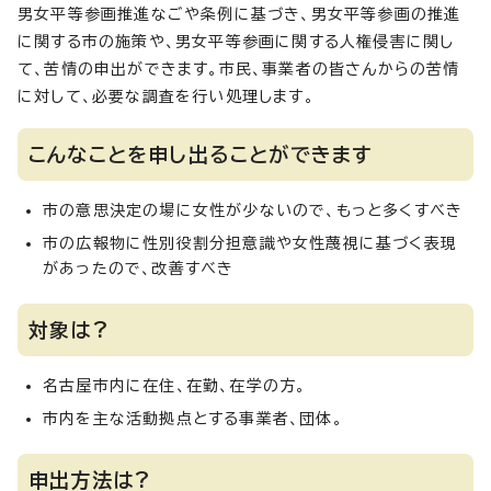
男女平等参画推進なごや条例に基づき、男女平等参画の推進
に関する市の施策や、男女平等参画に関する人権侵害に関し
て、苦情の申出ができます。市民、事業者の皆さんからの苦情
に対して、必要な調査を行い処理します。
こんなことを申し出ることができます
市の意思決定の場に女性が少ないので、もっと多くすべき
市の広報物に性別役割分担意識や女性蔑視に基づく表現
があったので、改善すべき
対象は?
名古屋市内に在住、在勤、在学の方。
市内を主な活動拠点とする事業者、団体。
申出方法は?