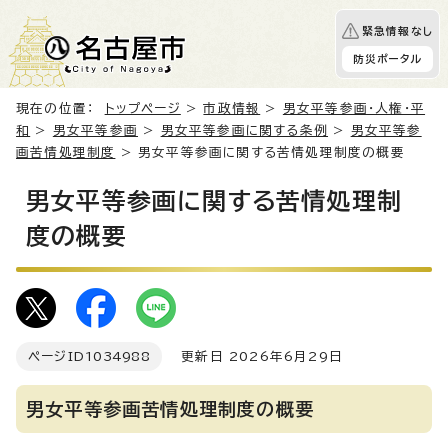
緊急情報なし
防災ポータル
現在の位置：
トップページ
>
市政情報
>
男女平等参画・人権・平
和
>
男女平等参画
>
男女平等参画に関する条例
>
男女平等参
画苦情処理制度
> 男女平等参画に関する苦情処理制度の概要
男女平等参画に関する苦情処理制
度の概要
ページID
1034988
更新日 2026年6月29日
男女平等参画苦情処理制度の概要