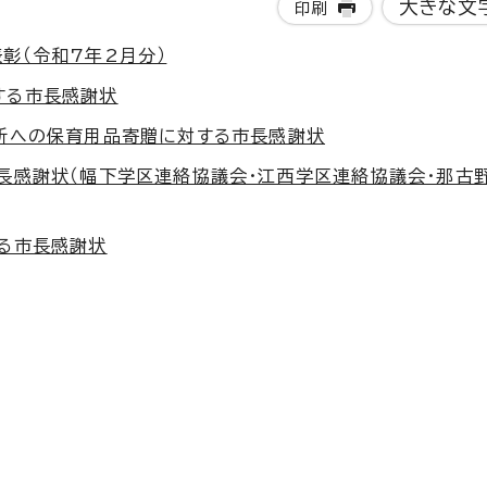
大きな文
印刷
彰（令和7年2月分）
する市長感謝状
所への保育用品寄贈に対する市長感謝状
長感謝状（幅下学区連絡協議会・江西学区連絡協議会・那古
る市長感謝状