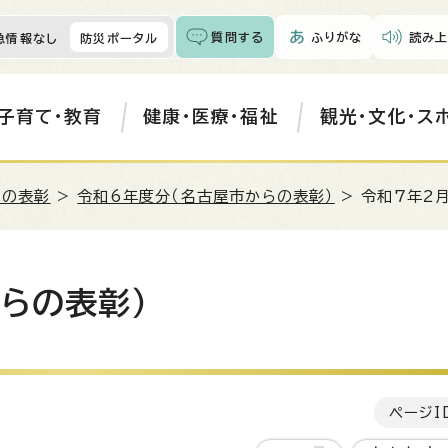
質問する
ふりがな
読み上
急情報なし
防災ポータル
子育て・教育
健康・医療・福祉
観光・文化・ス
らの表彰
>
令和6年度分（名古屋市からの表彰）
> 令和7年2
らの表彰）
ページI