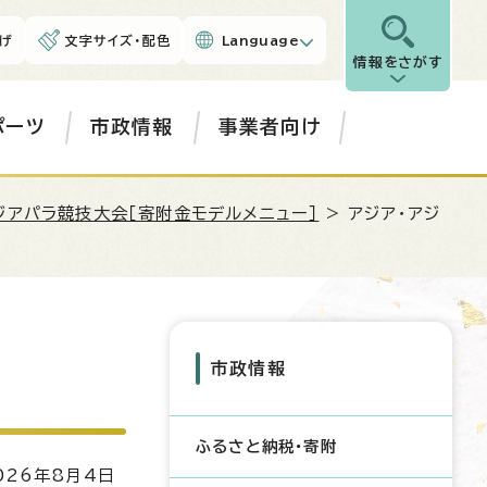
げ
文字サイズ・配色
Language
情報をさがす
ポーツ
市政情報
事業者向け
ジアパラ競技大会［寄附金モデルメニュー］
> アジア・アジ
市政情報
ふるさと納税・寄附
26年8月4日