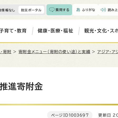
質問する
ふりがな
読み上
急情報なし
防災ポータル
子育て・教育
健康・医療・福祉
観光・文化・ス
・寄附
>
寄附金メニュー（寄附の使い途）と実績
>
アジア・ア
会推進寄附金
ページID
1003697
更新日 20