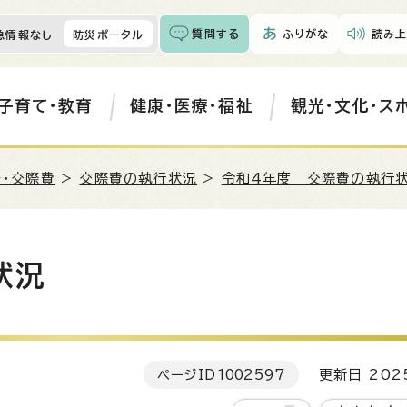
質問する
ふりがな
読み上
急情報なし
防災ポータル
子育て・教育
健康・医療・福祉
観光・文化・ス
・交際費
>
交際費の執行状況
>
令和4年度 交際費の執行
状況
ページID
1002597
更新日 202