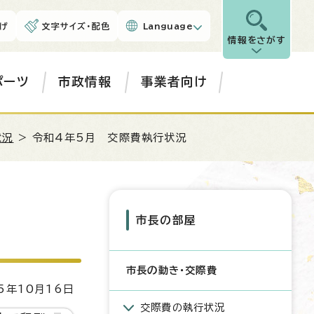
げ
文字サイズ・配色
Language
情報をさがす
ポーツ
市政情報
事業者向け
状況
> 令和4年5月 交際費執行状況
市長の部屋
市長の動き・交際費
5年10月16日
交際費の執行状況