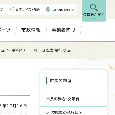
げ
文字サイズ・配色
Language
情報をさがす
ポーツ
市政情報
事業者向け
状況
> 令和4年11月 交際費執行状況
市長の部屋
市長の動き・交際費
5年10月16日
交際費の執行状況