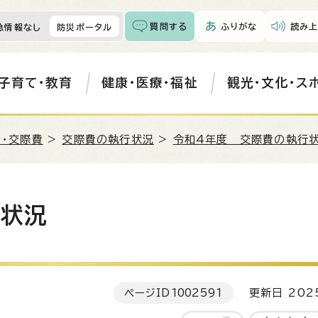
質問する
ふりがな
読み上
急情報なし
防災ポータル
子育て・教育
健康・医療・福祉
観光・文化・ス
・交際費
>
交際費の執行状況
>
令和4年度 交際費の執行
行状況
ページID
1002591
更新日 202