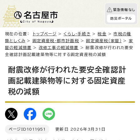
緊急情報なし
防災ポータル
現在の位置：
トップページ
>
くらし・手続き
>
税金
>
市税の種
類としくみ
>
固定資産税・都市計画税
>
固定資産税（家屋）
>
家
屋の軽減措置
>
改修工事の軽減措置
> 耐震改修が行われた要安
全確認計画記載建築物等に対する固定資産税の減額
耐震改修が行われた要安全確認計
画記載建築物等に対する固定資産
税の減額
ページID
1011951
更新日 2026年3月31日