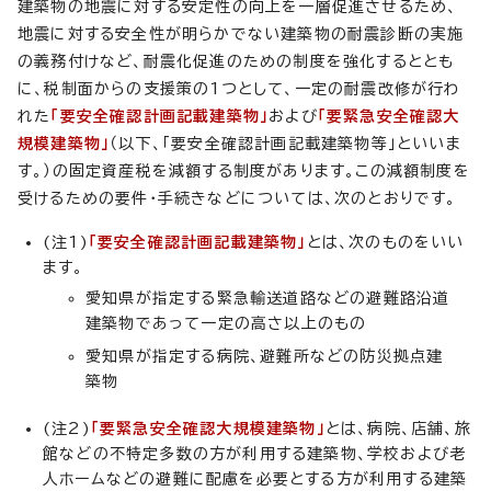
建築物の地震に対する安定性の向上を一層促進させるため、
地震に対する安全性が明らかでない建築物の耐震診断の実施
の義務付けなど、耐震化促進のための制度を強化するととも
に、税制面からの支援策の1つとして、一定の耐震改修が行わ
れた
「要安全確認計画記載建築物」
および
「要緊急安全確認大
規模建築物」
（以下、「要安全確認計画記載建築物等」といいま
す。）の固定資産税を減額する制度があります。この減額制度を
受けるための要件・手続きなどについては、次のとおりです。
(注1)
「要安全確認計画記載建築物」
とは、次のものをいい
ます。
愛知県が指定する緊急輸送道路などの避難路沿道
建築物であって一定の高さ以上のもの
愛知県が指定する病院、避難所などの防災拠点建
築物
(注2)
「要緊急安全確認大規模建築物」
とは、病院、店舗、旅
館などの不特定多数の方が利用する建築物、学校および老
人ホームなどの避難に配慮を必要とする方が利用する建築