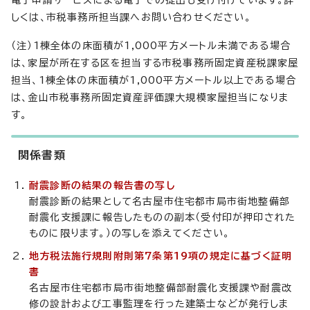
電子申請サービスによる電子での提出も受け付けています。詳
しくは、市税事務所担当課へお問い合わせください。
（注）1棟全体の床面積が1,000平方メートル未満である場合
は、家屋が所在する区を担当する市税事務所固定資産税課家屋
担当、1棟全体の床面積が1,000平方メートル以上である場合
は、金山市税事務所固定資産評価課大規模家屋担当になりま
す。
関係書類
耐震診断の結果の報告書の写し
耐震診断の結果として名古屋市住宅都市局市街地整備部
耐震化支援課に報告したものの副本（受付印が押印された
ものに限ります。）の写しを添えてください。
地方税法施行規則附則第7条第19項の規定に基づく証明
書
名古屋市住宅都市局市街地整備部耐震化支援課や耐震改
修の設計および工事監理を行った建築士などが発行しま