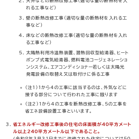
天井などの断熱改修工事（適切な量の断熱材を入
れる工事など）
壁の断熱改修工事（適切な量の断熱材を入れる工
事など）
床などの断熱改修工事（適切な量の断熱材を入れ
る工事など）
太陽熱利用冷温熱装置、潜熱回収型給湯器、ヒート
ポンプ式電気給湯器、燃料電池コージェネレーショ
ンシステム、エアコンディショナー若しくは太陽光
発電設備の取替え又は取付けに係る工事
（注1）1から4の工事に該当するのは、外気などに
接する部分について行われた工事に限ります
（注2）1から4の工事を断熱改修工事、5の工事を
省エネ設備設置工事といいます。
省エネルギー改修工事後の住宅の床面積が40平方メート
ル以上240平方メートル以下であること。
(令和8年3月31日までに改修された住宅については50