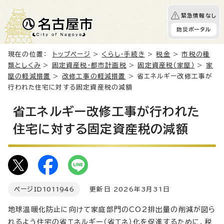
緊急情報なし
防災ポータル
現在の位置：
トップページ
>
くらし・手続き
>
税金
>
市税の種
類としくみ
>
固定資産税・都市計画税
>
固定資産税（家屋）
>
家
屋の軽減措置
>
改修工事の軽減措置
> 省エネルギー改修工事が
行われた住宅に対する固定資産税の減額
省エネルギー改修工事が行われた
住宅に対する固定資産税の減額
ページID
1011946
更新日 2026年3月31日
地球温暖化防止に向けて家庭部門のCO2排出量の削減が図ら
れるよう住宅の省エネルギー（省エネ）化を促進するために、税