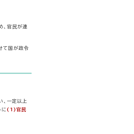
め、官民が連
せて国が政令
い、一定以上
うに
(1)官民