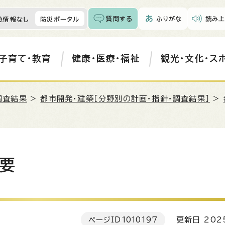
質問する
ふりがな
読み上
急情報なし
防災ポータル
子育て・教育
健康・医療・福祉
観光・文化・ス
調査結果
>
都市開発・建築［分野別の計画・指針・調査結果］
>
要
ページID
1010197
更新日 202