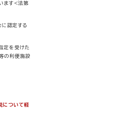
います<法第
合に認定する
指定を受けた
等の利便施設
税について軽