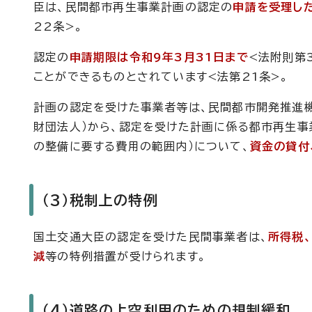
臣は、民間都市再生事業計画の認定の
申請を受理し
22条>。
認定の
申請期限は令和9年3月31日まで
<法附則第
ことができるものとされています<法第21条>。
計画の認定を受けた事業者等は、民間都市開発推進
財団法人）から、認定を受けた計画に係る都市再生事
の整備に要する費用の範囲内）について、
資金の貸付
（3）税制上の特例
国土交通大臣の認定を受けた民間事業者は、
所得税
減
等の特例措置が受けられます。
（4）道路の上空利用のための規制緩和