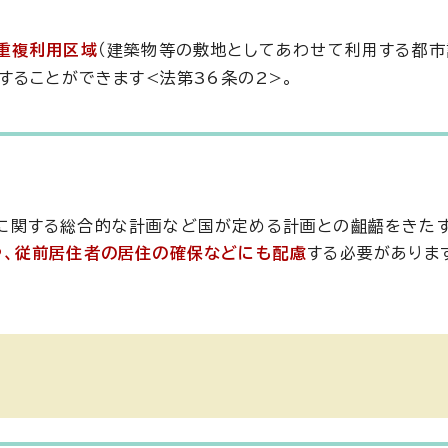
重複利用区域
（建築物等の敷地としてあわせて利用する都
することができます<法第36条の2>。
に関する総合的な計画など国が定める計画との齟齬をきた
や、従前居住者の居住の確保などにも配慮
する必要がありま