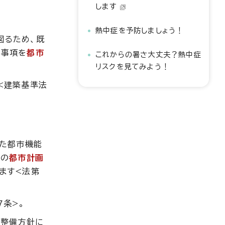
します
熱中症を予防しましょう！
図るため、既
な事項を
都市
これからの暑さ大丈夫？熱中症
リスクを見てみよう！
<建築基準法
れた都市機能
定の
都市計画
ます<法第
7条>。
域整備方針に