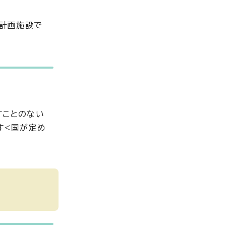
市計画施設で
すことのない
す<国が定め