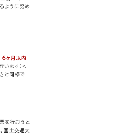
るように努め
、
6ヶ月以内
行います）<
続きと同様で
業を行おうと
>。国土交通大