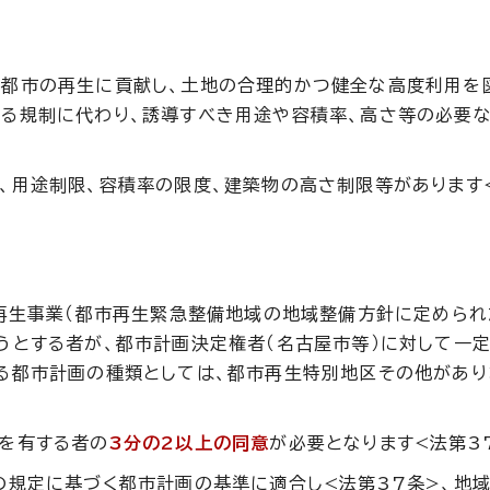
都市の再生に貢献し、土地の合理的かつ健全な高度利用を
る規制に代わり、誘導すべき用途や容積率、高さ等の必要
、用途制限、容積率の限度、建築物の高さ制限等があります
市再生事業（都市再生緊急整備地域の地域整備方針に定めら
うとする者が、都市計画決定権者（名古屋市等）に対して一
る都市計画の種類としては、都市再生特別地区その他があり
を有する者の
3分の2以上の同意
が必要となります<法第3
の規定に基づく都市計画の基準に適合し<法第37条>、地