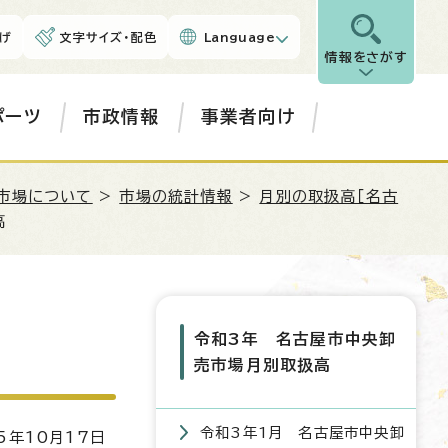
げ
文字サイズ・配色
Language
情報をさがす
ポーツ
市政情報
事業者向け
市場について
>
市場の統計情報
>
月別の取扱高［名古
高
令和3年 名古屋市中央卸
売市場月別取扱高
令和3年1月 名古屋市中央卸
5年10月17日