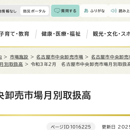
質問する
ふりがな
読み上
急情報なし
防災ポータル
子育て・教育
健康・医療・福祉
観光・文化・ス
内
>
市場施設
>
名古屋市中央卸売市場
>
名古屋市中央卸売
月別取扱高
> 令和3年2月 名古屋市中央卸売市場月別取扱
央卸売市場月別取扱高
ページID
1016225
更新日 202