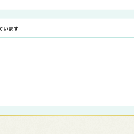
ています
高