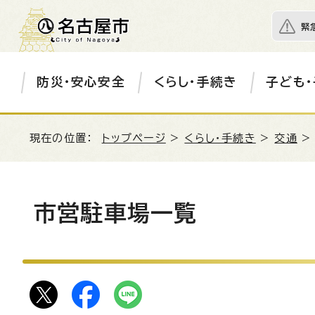
緊
防災・安心安全
くらし・手続き
子ども・
現在の位置：
トップページ
>
くらし・手続き
>
交通
市営駐車場一覧