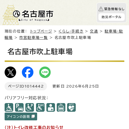
緊急情報なし
防災ポータル
現在の位置：
トップページ
>
くらし・手続き
>
交通
>
駐車場・駐
輪場
>
市営駐車場一覧
> 名古屋市吹上駐車場
名古屋市吹上駐車場
ページID
1014442
更新日 2026年6月25日
バリアフリー対応状況：
アイコンの説明
（注）トイレ改修工事のお知らせ