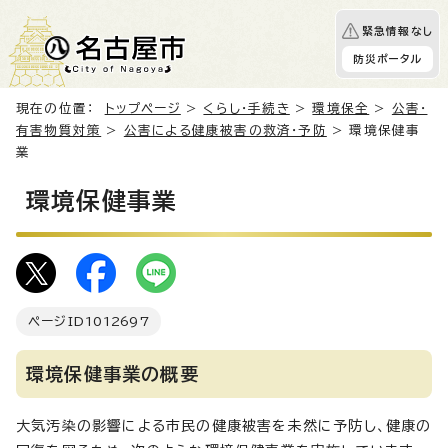
緊急情報なし
防災ポータル
現在の位置：
トップページ
>
くらし・手続き
>
環境保全
>
公害・
有害物質対策
>
公害による健康被害の救済・予防
> 環境保健事
業
環境保健事業
ページID
1012697
環境保健事業の概要
大気汚染の影響による市民の健康被害を未然に予防し、健康の