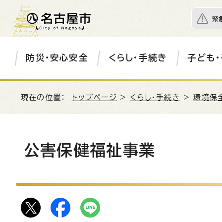
緊
防災・安心安全
くらし・手続き
子ども・
現在の位置：
トップページ
>
くらし・手続き
>
環境保
公害保健福祉事業