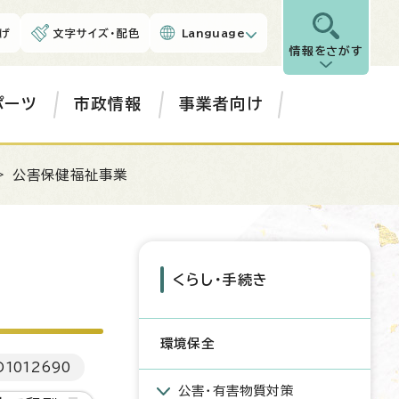
げ
文字サイズ・配色
Language
情報をさがす
ポーツ
市政情報
事業者向け
> 公害保健福祉事業
くらし・手続き
環境保全
D
1012690
公害・有害物質対策