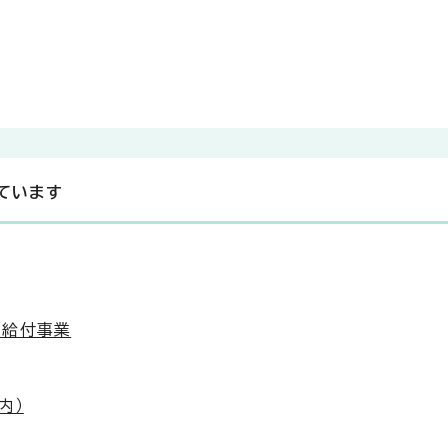
ています
償給付事業
内）