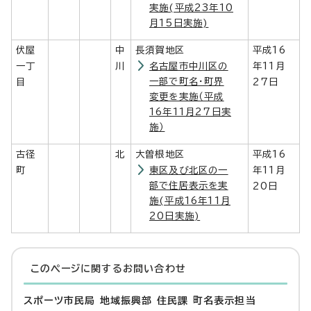
実施(平成23年10
月15日実施)
伏屋
中
長須賀地区
平成16
一丁
川
名古屋市中川区の
年11月
一部で町名・町界
目
27日
変更を実施（平成
16年11月27日実
施）
古径
北
大曽根地区
平成16
町
東区及び北区の一
年11月
部で住居表示を実
20日
施(平成16年11月
20日実施)
このページに関する
お問い合わせ
スポーツ市民局 地域振興部 住民課 町名表示担当