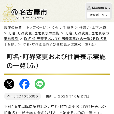
緊急情報なし
防災ポータル
現在の位置：
トップページ
>
くらし・手続き
>
住まい・上下水道
>
町名・町界変更、住居表示の実施
>
町名・町界変更、住居表示の
実施索引
>
町名・町界変更および住居表示実施の一覧（旧町名五
十音順）
> 町名・町界変更および住居表示実施の一覧（ふ）
町名・町界変更および住居表示実施
の一覧（ふ）
ページID
1030385
更新日 2025年10月27日
平成16年以降に実施した、町名・町界変更および住居表示の
旧町名（一部大字を含む）が「ふ」で始まるものの一覧です。