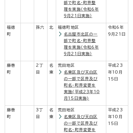
部で町名・町界整
理を実施（令和6年
9月21日実施）
福徳
孫六
北
福徳町地区
令和6年
町
名古屋市北区の一
9月21日
部で町名・町界整
理を実施（令和6年
9月21日実施）
藤巻
2丁
名
荒田地区
平成23
町
目
東
名東区及び天白区
年10月
の一部で区界及び
15日
町名・町界変更を
実施(平成23年10
月15日実施)
藤巻
3丁
名
荒田地区
平成23
町
目
東
名東区及び天白区
年10月
の一部で区界及び
15日
町名・町界変更を