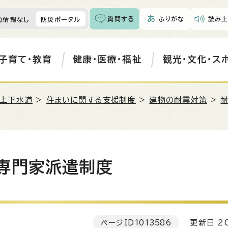
質問する
ふりがな
読み上
急情報なし
防災ポータル
子育て・教育
健康・医療・福祉
観光・文化・ス
・上下水道
>
住まいに関する支援制度
>
建物の耐震対策
>
専門家派遣制度
ページID
1013586
更新日 20