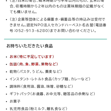
（注）白米の場合、精米時期から半年以内のもの、玄米の場
合、収穫時期から2年以内のものは賞味期限の記載がなく
ても構いません。
（注）企業等団体による備蓄水・備蓄品等の持込みは受付で
きません。認定NPO法人セカンドハーベスト名古屋（電話番
号：052-913-6280）までお問い合わせください。
お持ちいただきたい食品
お米（特に不足しています）
缶詰（肉、魚、野菜、果物など）
乾物（パスタ、うどん、蕎麦など）
インスタント・レトルト食品（カップ麺、カレーなど）
調味料（食用油、醤油、味噌、砂糖など）
ギフトパック（お歳暮、お中元等、贈答品の余剰など）
お菓子
乳児用食品（粉ミルク、離乳食など）