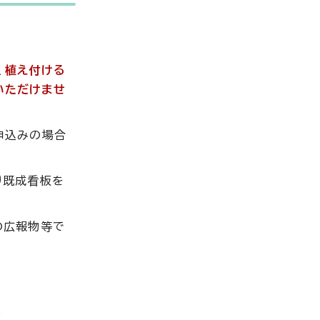
、
植え付ける
いただけませ
申込みの場合
り既成看板を
の広報物等で