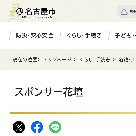
緊
防災・安心安全
くらし・手続き
子ども・
現在の位置：
トップページ
>
くらし・手続き
>
道路・川
スポンサー花壇