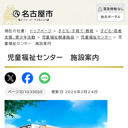
緊急情報なし
防災ポータル
現在の位置：
トップページ
>
子ども・子育て・教育
>
子ども・若者
支援、青少年活動
>
児童福祉関連施設
>
児童福祉センター
> 児
童福祉センター 施設案内
児童福祉センター 施設案内
ページID
1033898
更新日 2026年2月24日