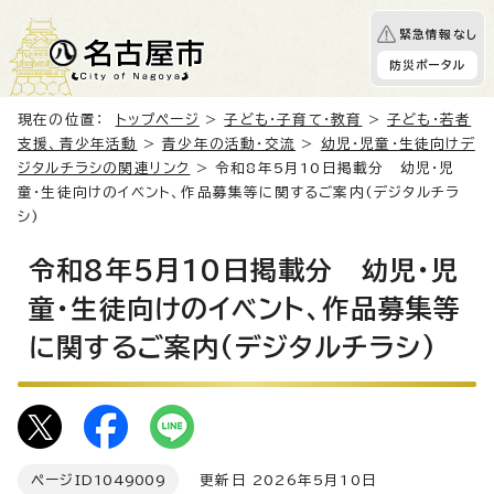
緊急情報なし
防災ポータル
現在の位置：
トップページ
>
子ども・子育て・教育
>
子ども・若者
支援、青少年活動
>
青少年の活動・交流
>
幼児・児童・生徒向けデ
ジタルチラシの関連リンク
> 令和8年5月10日掲載分 幼児・児
童・生徒向けのイベント、作品募集等に関するご案内(デジタルチラ
シ)
令和8年5月10日掲載分 幼児・児
童・生徒向けのイベント、作品募集等
に関するご案内(デジタルチラシ)
ページID
1049009
更新日 2026年5月10日