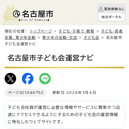
緊急情報なし
防災ポータル
現在の位置：
トップページ
>
子ども・子育て・教育
>
子ども・若者
支援、青少年活動
>
青少年の活動・交流
>
子ども会
> 名古屋市
子ども会運営ナビ
名古屋市子ども会運営ナビ
ページID
1046752
更新日 2026年3月4日
子ども会役員が運営に必要な情報やサービスに簡単かつ迅
速にアクセスできるようにするための子ども会の運営情報
に特化したウェブサイトです。