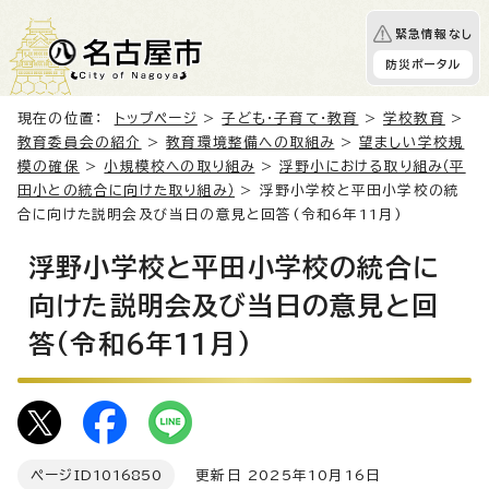
緊急情報なし
防災ポータル
現在の位置：
トップページ
>
子ども・子育て・教育
>
学校教育
>
教育委員会の紹介
>
教育環境整備への取組み
>
望ましい学校規
模の確保
>
小規模校への取り組み
>
浮野小における取り組み（平
田小との統合に向けた取り組み）
> 浮野小学校と平田小学校の統
合に向けた説明会及び当日の意見と回答(令和6年11月)
浮野小学校と平田小学校の統合に
向けた説明会及び当日の意見と回
答(令和6年11月)
ページID
1016850
更新日 2025年10月16日