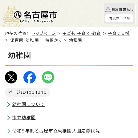
緊急情報なし
防災ポータル
現在の位置：
トップページ
>
子ども・子育て・教育
>
子育て支援
>
保育園・幼稚園・一時預かり
> 幼稚園
幼稚園
ページID
1034343
幼稚園について
市立幼稚園
令和8年度名古屋市立幼稚園入園応募状況