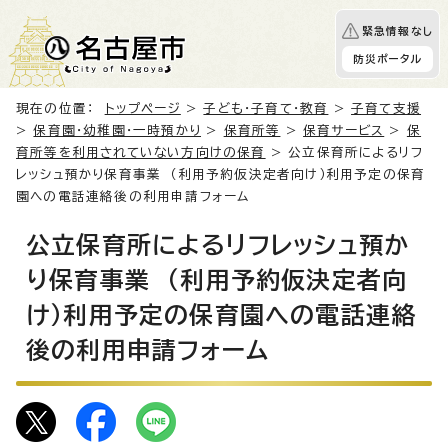
緊急情報なし
防災ポータル
現在の位置：
トップページ
>
子ども・子育て・教育
>
子育て支援
>
保育園・幼稚園・一時預かり
>
保育所等
>
保育サービス
>
保
育所等を利用されていない方向けの保育
> 公立保育所によるリフ
レッシュ預かり保育事業 （利用予約仮決定者向け）利用予定の保育
園への電話連絡後の利用申請フォーム
公立保育所によるリフレッシュ預か
り保育事業 （利用予約仮決定者向
け）利用予定の保育園への電話連絡
後の利用申請フォーム