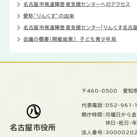
名古屋市発達障害者支援センターへのアクセス
愛称“りんくす”の由来
名古屋市発達障害者支援センター「りんくす名古屋
会議の概要（開催結果） 子ども青少年局
〒460-8508
愛知
代表電話：
052-961-
開庁時間：
月曜日から
休日・祝日・
名古屋市役所
法人番号：
3000020