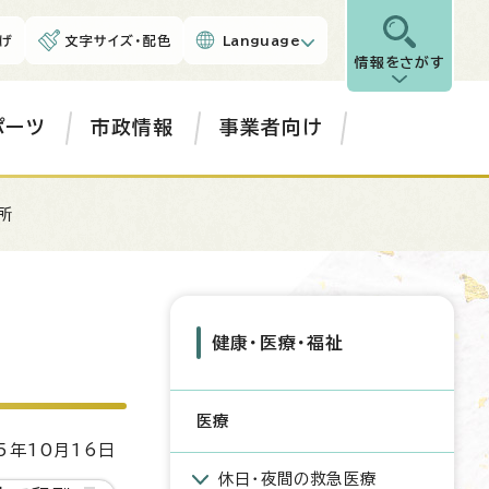
げ
文字サイズ・配色
Language
情報をさがす
ポーツ
市政情報
事業者向け
所
健康・医療・福祉
医療
5年10月16日
休日・夜間の救急医療