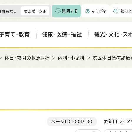
質問する
ふりがな
読み上
急情報なし
防災ポータル
子育て・教育
健康・医療・福祉
観光・文化・ス
>
休日・夜間の救急医療
>
内科・小児科
> 港区休日急病診療
ページID
1008930
更新日 202