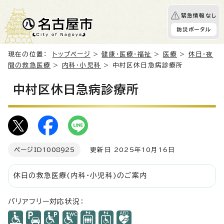
緊急情報なし
防災ポータル
現在の位置：
トップページ
>
健康・医療・福祉
>
医療
>
休日・夜
間の救急医療
>
内科・小児科
> 中村区休日急病診療所
中村区休日急病診療所
ページID
1008925
更新日 2025年10月16日
休日の救急医療(内科・小児科)のご案内
バリアフリー対応状況：