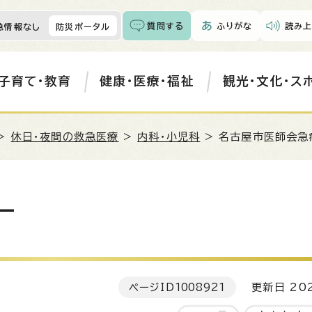
質問する
ふりがな
読み上
急情報なし
防災ポータル
子育て・教育
健康・医療・福祉
観光・文化・ス
>
休日・夜間の救急医療
>
内科・小児科
> 名古屋市医師会急
ー
ページID
1008921
更新日 202