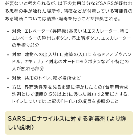
必要ないと考えられるが、以下の共用部分などSARSが疑われ
る患者の手が触れた場所や、喀痰などが付着している可能性の
ある場所については清掃・消毒を行うことが推奨される。
対象 エレベーター(昇降機)あるいはエスカレーター、特に
エレベーターの呼出しボタン、停止階ボタン、エスカレーター
の手摺り部分
対象 建物への出入り口、建築の入口にあるドアノブやハン
ドル、セキュリティ対応のオートロックボタンなど不特定の
人が触れる部分
対象 共用のトイレ、給水場所など
方法 界面活性剤をぬるま湯に溶かしたもの(台所用合成
洗剤として濃度0.5%以上)に浸した雑巾で2度拭きする。
トイレについては上記の「トイレ」の項目を参照のこと
SARSコロナウイルスに対する消毒剤(より詳
しい説明)