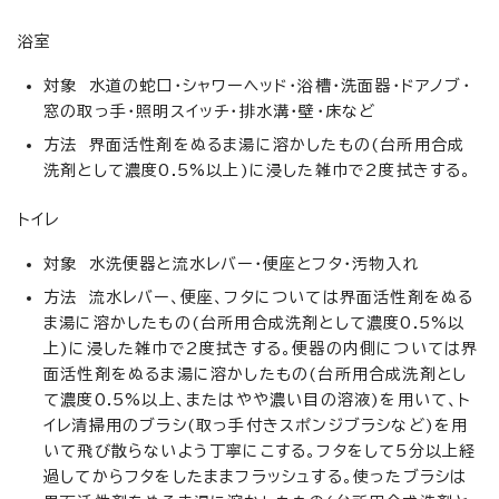
浴室
対象 水道の蛇口・シャワーヘッド・浴槽・洗面器・ドアノブ・
窓の取っ手・照明スイッチ・排水溝・壁・床など
方法 界面活性剤をぬるま湯に溶かしたもの(台所用合成
洗剤として濃度0.5%以上)に浸した雑巾で2度拭きする。
トイレ
対象 水洗便器と流水レバー・便座とフタ・汚物入れ
方法 流水レバー、便座、フタについては界面活性剤をぬる
ま湯に溶かしたもの(台所用合成洗剤として濃度0.5%以
上)に浸した雑巾で2度拭きする。便器の内側については界
面活性剤をぬるま湯に溶かしたもの(台所用合成洗剤とし
て濃度0.5%以上、またはやや濃い目の溶液)を用いて、ト
イレ清掃用のブラシ(取っ手付きスポンジブラシなど)を用
いて飛び散らないよう丁寧にこする。フタをして5分以上経
過してからフタをしたままフラッシュする。使ったブラシは