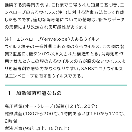
推奨する消毒剤の例は、これまでに得られた知見に基づき、エ
ンベロープのあるウイルス(注1)に対する消毒方法として作成
したものです。適切な消毒剤についての情報は、新たなデータ
の集積により改定される可能性があります
注1 エンベロープ(envelope)のあるウイルス
ウイルス粒子の一番外側にある膜のあるウイルス。この膜は脂
質2重層に、糖タンパクが挿入された構造をとる。消毒剤を作
用させたときこの膜のあるウイルスの方が膜のないウイルスよ
りも消毒剤で感染力がなくなりやすい。SARSコロナウイルス
はエンベロープを有するウイルスである。
1 加熱滅菌可能なもの
高圧蒸気(オートクレーブ)滅菌(121℃、20分)
乾熱滅菌(180から200℃、1時間あるいは160から170℃、
2時間
煮沸消毒(98℃以上、15分以上)