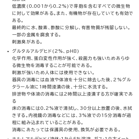
低濃度(0.001から0.2%)で芽胞を含むすべての微生物
に対して効果がある。また、有機物が存在していても有効で
ある。
最終的に水、酸素、酢酸に分解し、有害物質が残留しない。
一部の金属を腐食する。
刺激臭がある。
グルタルアルデヒド(2%、pH8)
化学作用、蛋白変性作用が強く、殺菌力も強いためあらゆ
る微生物を消毒することが可能である。
刺激が強いため人体には使用できない。
器具の消毒には血液や体液を十分に除去した後、2%グル
タラール液に1時間浸漬の後、十分に水洗する。
排泄物や体液の消毒には2時間以上浸漬する方が確実であ
る
床の消毒には0.2%液で清拭し、30分以上放置の後、水拭
きする。内視鏡の消毒などには、3%液での15分消毒が過
程に組み込まれていることがある。
消毒にあたっては保護具の使用、換気が必要である。