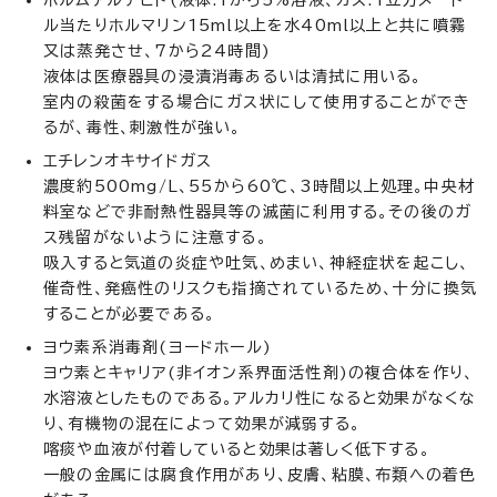
ホルムアルデヒド(液体:1から5%溶液、ガス:1立方メート
ル当たりホルマリン15ml以上を水40ml以上と共に噴霧
又は蒸発させ、7から24時間)
液体は医療器具の浸漬消毒あるいは清拭に用いる。
室内の殺菌をする場合にガス状にして使用することができ
るが、毒性、刺激性が強い。
エチレンオキサイドガス
濃度約500mg/L、55から60℃、3時間以上処理。中央材
料室などで非耐熱性器具等の滅菌に利用する。その後のガ
ス残留がないように注意する。
吸入すると気道の炎症や吐気、めまい、神経症状を起こし、
催奇性、発癌性のリスクも指摘されているため、十分に換気
することが必要である。
ヨウ素系消毒剤(ヨードホール)
ヨウ素とキャリア(非イオン系界面活性剤)の複合体を作り、
水溶液としたものである。アルカリ性になると効果がなくな
り、有機物の混在によって効果が減弱する。
喀痰や血液が付着していると効果は著しく低下する。
一般の金属には腐食作用があり、皮膚、粘膜、布類への着色