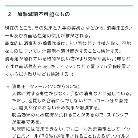
2 加熱滅菌不可能なもの
現在のところ、その効果と入手の容易さなどから、消毒用エタノ
ール及び界面活性剤の使用が推奨される。
基本的に消毒剤の噴霧は避け、広い面などでは拭き取り、可能
なものについては消毒剤へ漬け置きすることも検討する。
消毒剤が触れている時間が長い方がより効果が高い。(床など
では界面活性剤を浸したティッシュなどで覆って5分程度置い
てから拭き取りなども検討する。)
消毒用エタノール(70から80%)
人体に対する毒性が少なく、手指の消毒などに適している。
ただし、密閉した容器に保存しないとアルコール分が蒸発
し、濃度が保たれないため効果が激減する。
脱脂効果のため皮膚が荒れることがあるので、スキンケア
が重要である。
粘膜面には使用できない。アルコール系消毒剤として、イソ
プロパノール(70%)が使用されることもあるが、ウイルス