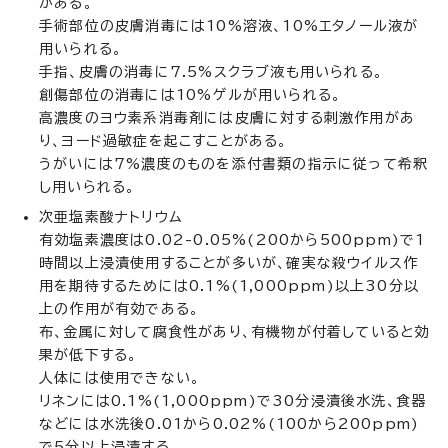
がある。
手術部位の皮膚消毒には10%溶液、10%エタノール液が
用いられる。
手指、皮膚の消毒に7.5%スクラブ液も用いられる。
創傷部位の消毒には10%ゲルが用いられる。
高濃度のヨウ素系消毒剤には皮膚に対する刺激作用があ
り、ヨード過敏症を起こすことがある。
うがいには7%濃度のものを添付書類の指示に従って希釈
し用いられる。
次亜塩素酸ナトリウム
有効塩素濃度は0.02-0.05%(200から500ppm)で1
時間以上浸漬使用することが多いが、確実な殺ウイルス作
用を期待するためには0.1%(1,000ppm)以上30分以
上の作用が有効である。
布、金属に対して腐食性があり、有機物が付着していると効
果が低下する。
人体には使用できない。
リネンには0.1%(1,000ppm)で30分浸漬後水洗、食器
などには水洗後0.01から0.02%(100から200ppm)
で5分以上浸漬する。