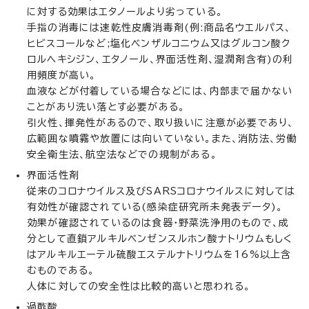
に対する効果はエタノールより劣っている。
手指の消毒には速乾性皮膚消毒剤(例:商品名ウエルパス、
ヒビスコールなど;塩化ベンザルコニウム又はグルコン酸ク
ロルヘキシジン、エタノール、界面活性剤、湿潤剤含有)の利
用頻度が高い。
血液などが付着している場合などには、内部まで届かない
ことがあり洗い落とす必要がある。
引火性、揮発性があるので、取り扱いに注意が必要であり、
広範囲な噴霧や放置には向いていない。また、消防法、労働
安全衛生法、航空法などでの規制がある。
界面活性剤
従来のコロナウイルス及びSARSコロナウイルスに対しては
有効性が確認されている(感染症研究所未発表データ)。
効果が確認されているのは食器・野菜洗浄用のもので、成
分として直鎖アルキルベンゼンスルホン酸ナトリウムもしく
はアルキルエーテル硫酸エステルナトリウムを16%以上含
むものである。
人体に対しての安全性は比較的高いと思われる。
過酢酸