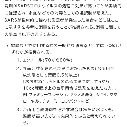
洗剤がSARSコロナウイルスの処理に効果が高いことが実験的
に確認され、家庭などでの消毒としての選択肢が増えた。
SARSが臨床的に疑われる患者が発生した場合などにはここ
に示す例を参考に消毒を行うことが推奨される。消毒に関して
の要点は以下の通りである。
家庭などで使用する際の一般的な消毒薬としては下記のい
ずれかが推奨される。
エタノール(70から80%)
界面活性剤をぬるま湯に溶かしたもの(台所用合
成洗剤として濃度0.5%以上)
「おおむね1リットルのぬるま湯に対して5から
10cc程度以上の台所用合成洗剤を加えたもの。」
例:ファミリーフレッシュ、ヤシノミ洗剤、ジョイ、ママ
ローヤル、チャーミーコンパクトなど
台所用合成洗剤を溶かす場合は冷たい水よりも、
温度が高い方がより効果的であると考えられてい
る。