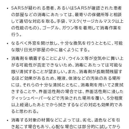
SARSが疑われる患者、あるいはSARSが確認された患者
の部屋などの消毒にあたっては、最寄りの保健所等と相談
して適切な対応を取る。手袋、マスク(サージカルマスク以上
の性能のもの)、ゴーグル、ガウン等を着用して消毒作業を
行う。
なるべく外窓を開け放し、十分な換気を行うとともに、可能
な限り日光が部屋の中に届くようにする。
消毒剤を噴霧することにより、ウイルス等が空気中に舞い上
がる可能性が否定できないため、消毒にあたっては可能な
限り清拭することが望ましい。また、消毒剤が長期間残留す
るほど効果があるため、唾液、体液などの汚染のある場所
には、それらの十分な清拭とともに、消毒剤を用いて2度拭
きすることや、界面活性剤の場合では、界面活性剤に浸した
ティッシュペーパーなどで汚染された場所を覆い、5分程度
以上経過したあとでから拭きするなどの対応も効果的であ
ると思われる。
消毒する対象の材質などによっては、劣化、退色などを引
き起こす場合もあり、心配な場合には部分的に試してから