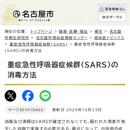
緊急情報なし
防災ポータル
現在の位置：
トップページ
>
健康・医療・福祉
>
衛生
>
名古屋
市衛生研究所
>
名古屋市感染症情報センター
>
感染症トピックス
>
重症急性呼吸器症候群(SARS)
> 重症急性呼吸器症候群
(SARS)の消毒方法
重症急性呼吸器症候群(SARS)の
消毒方法
ページID
1015402
更新日 2025年12月23日
消毒及び清掃はSARSが確定されなくても、疑われた患者が発
生した段階で実施する必要がある。最近になって、台所用合成