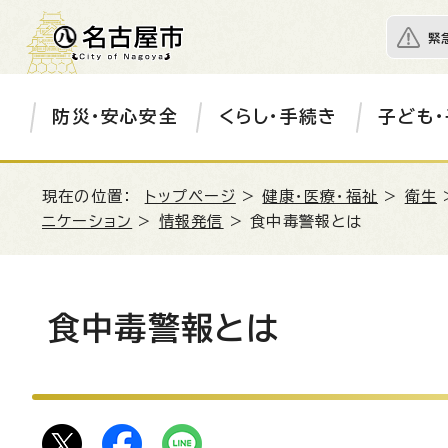
緊
防災・安心安全
くらし・手続き
子ども・
現在の位置：
トップページ
>
健康・医療・福祉
>
衛生
ニケーション
>
情報発信
> 食中毒警報とは
食中毒警報とは