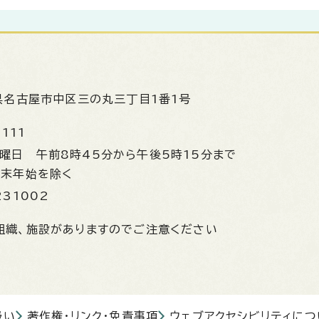
県名古屋市中区三の丸三丁目1番1号
1111
金曜日
午前8時45分から午後5時15分まで
年末年始を除く
231002
組織、施設がありますのでご注意ください
扱い
著作権・リンク・免責事項
ウェブアクセシビリティにつ