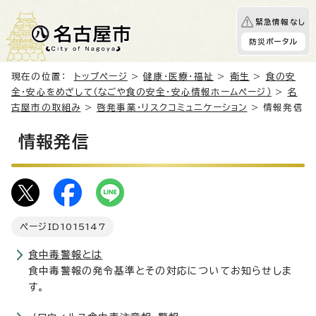
緊急情報なし
防災ポータル
現在の位置：
トップページ
>
健康・医療・福祉
>
衛生
>
食の安
全・安心をめざして（なごや食の安全・安心情報ホームページ）
>
名
古屋市の取組み
>
啓発事業・リスクコミュニケーション
> 情報発信
情報発信
ページID
1015147
食中毒警報とは
食中毒警報の発令基準とその対応についてお知らせしま
す。