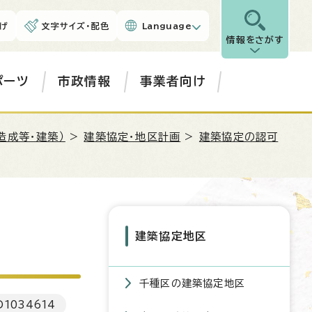
げ
文字サイズ・配色
Language
情報をさがす
ポーツ
市政情報
事業者向け
造成等・建築）
>
建築協定・地区計画
>
建築協定の認可
建築協定地区
千種区の建築協定地区
D
1034614