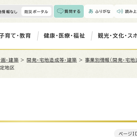
質問する
ふりがな
読み上
急情報なし
防災ポータル
子育て・教育
健康・医療・福祉
観光・文化・ス
計画・建築
>
開発・宅地造成等・建築
>
事業別情報（開発・宅地
協定地区
ページI