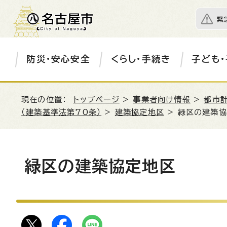
緊
防災・安心安全
くらし・手続き
子ども・
現在の位置：
トップページ
>
事業者向け情報
>
都市
（建築基準法第70条）
>
建築協定地区
> 緑区の建築
緑区の建築協定地区