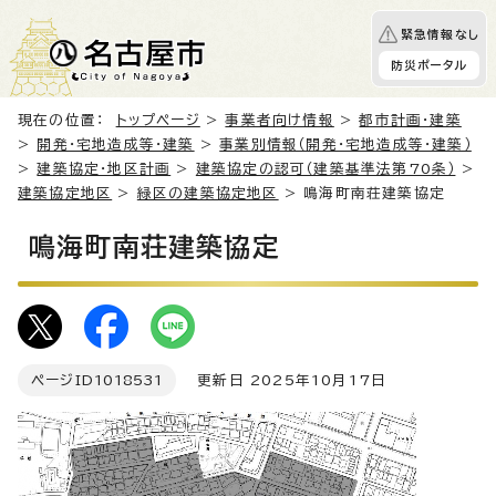
緊急情報なし
防災ポータル
現在の位置：
トップページ
>
事業者向け情報
>
都市計画・建築
>
開発・宅地造成等・建築
>
事業別情報（開発・宅地造成等・建築）
>
建築協定・地区計画
>
建築協定の認可（建築基準法第70条）
>
建築協定地区
>
緑区の建築協定地区
> 鳴海町南荘建築協定
鳴海町南荘建築協定
ページID
1018531
更新日 2025年10月17日