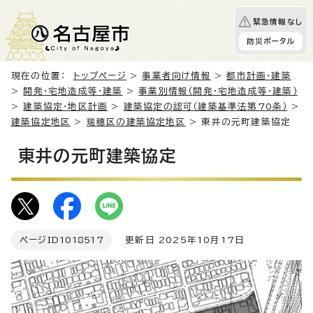
緊急情報なし
防災ポータル
現在の位置：
トップページ
>
事業者向け情報
>
都市計画・建築
>
開発・宅地造成等・建築
>
事業別情報（開発・宅地造成等・建築）
>
建築協定・地区計画
>
建築協定の認可（建築基準法第70条）
>
建築協定地区
>
瑞穂区の建築協定地区
> 東井の元町建築協定
東井の元町建築協定
ページID
1018517
更新日 2025年10月17日