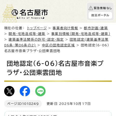
緊急情報なし
防災ポータル
現在の位置：
トップページ
>
事業者向け情報
>
都市計画・建築
>
開発・宅地造成等・建築
>
事業別情報（開発・宅地造成等・建築）
>
建築基準法関係の許可・認定・指定
>
団地認定(建築基準法第
86条・第86条の2)
>
中区の団地認定区域
> 団地認定（6-06）
名古屋市音楽プラザ・公団東雲団地
団地認定（6-06）名古屋市音楽プ
ラザ・公団東雲団地
ページID
1018249
更新日 2025年10月17日