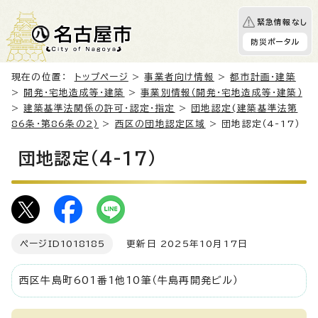
緊急情報なし
防災ポータル
現在の位置：
トップページ
>
事業者向け情報
>
都市計画・建築
>
開発・宅地造成等・建築
>
事業別情報（開発・宅地造成等・建築）
>
建築基準法関係の許可・認定・指定
>
団地認定(建築基準法第
86条・第86条の2)
>
西区の団地認定区域
> 団地認定（4-17）
団地認定（4-17）
ページID
1018185
更新日 2025年10月17日
西区牛島町601番1他10筆（牛島再開発ビル）