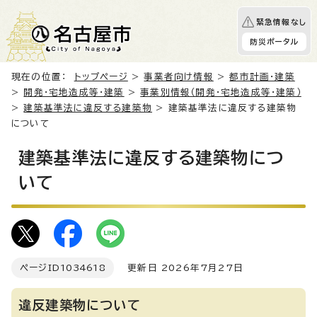
緊急情報なし
防災ポータル
現在の位置：
トップページ
>
事業者向け情報
>
都市計画・建築
>
開発・宅地造成等・建築
>
事業別情報（開発・宅地造成等・建築）
>
建築基準法に違反する建築物
> 建築基準法に違反する建築物
について
建築基準法に違反する建築物につ
いて
ページID
1034618
更新日 2026年7月27日
違反建築物について