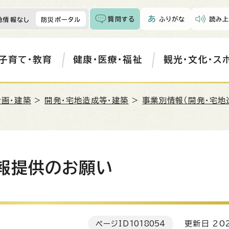
質問する
ふりがな
読み上
急情報なし
防災ポータル
子育て・教育
健康・医療・福祉
観光・文化・ス
計画・建築
>
開発・宅地造成等・建築
>
事業別情報（開発・宅地
報提供のお願い
ページID
1018054
更新日 202