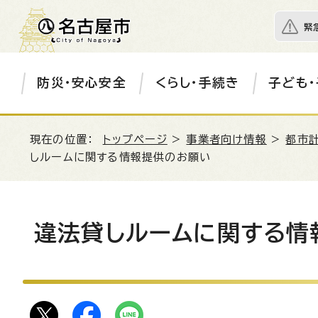
緊
防災・安心安全
くらし・手続き
子ども・
現在の位置：
トップページ
>
事業者向け情報
>
都市
しルームに関する情報提供のお願い
違法貸しルームに関する情