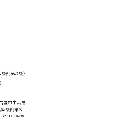
準条例第8条）
）
古屋市中高層
建築条例第3
、又は用途を