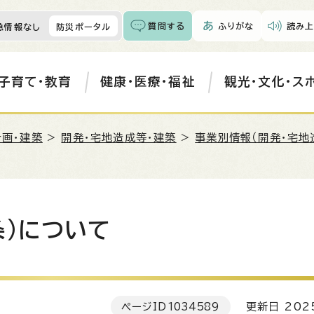
質問する
ふりがな
読み上
急情報なし
防災ポータル
子育て・教育
健康・医療・福祉
観光・文化・ス
計画・建築
>
開発・宅地造成等・建築
>
事業別情報（開発・宅地
条)について
ページID
1034589
更新日 202