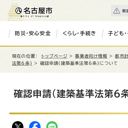
緊
防災・安心安全
くらし・手続き
子ども・
現在の位置：
トップページ
>
事業者向け情報
>
都市
法第6条)
> 確認申請(建築基準法第6条)について
確認申請(建築基準法第6