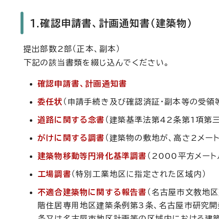
1.確認申請書、計画通知書（建築物）
提出部数2部（正本、副本）
下記の該当書類を綴じ込んでください。
確認申請書、計画通知書
委任状
（申請手続き及び確認済証・副本等の受領
道路に関する念書
（建築基準法第42条第1項第
がけに関する調書
（建築物の敷地が、高さ2メー
建築物移動等円滑化基準調書
（2000平方メー
工場調書
（特別工業地区に指定された区域内）
不適合建築物に関する報告書
（名古屋市文教地
階住居専用地区建築条例第3条、名古屋市研究開
条又は名古屋市地区計画等の区域内における建築