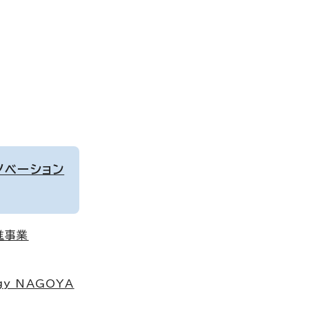
ノベーション
進事業
gy NAGOYA