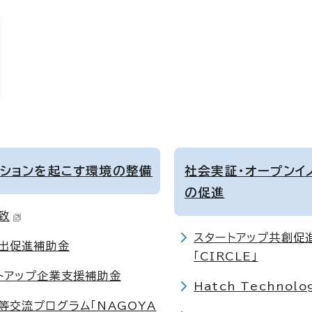
ーションを起こす環境の整備
社会実証・オープンイ
の促進
致
スタートアップ共創促
出促進補助金
「CIRCLE」
トアップ企業支援補助金
Hatch Technolo
等交流プログラム「NAGOYA