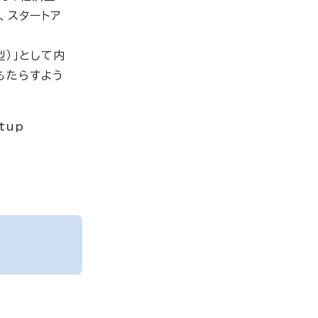
、スタートア
）」として内
もたらすよう
tup