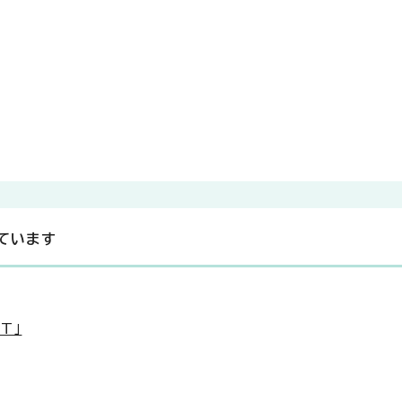
ています
T」