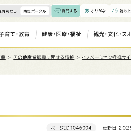
質問する
ふりがな
読み上
急情報なし
防災ポータル
子育て・教育
健康・医療・福祉
観光・文化・ス
振興
>
その他産業振興に関する情報
>
イノベーション推進サイト
ページID
1046004
更新日 202