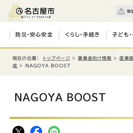
緊
防災・安心安全
くらし・手続き
子ども・
現在の位置：
トップページ
>
事業者向け情報
>
産業
成
> NAGOYA BOOST
NAGOYA BOOST