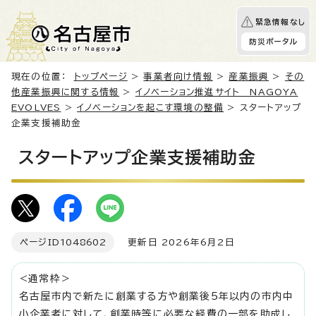
緊急情報なし
防災ポータル
現在の位置：
トップページ
>
事業者向け情報
>
産業振興
>
その
他産業振興に関する情報
>
イノベーション推進サイト NAGOYA
EVOLVES
>
イノベーションを起こす環境の整備
> スタートアップ
企業支援補助金
スタートアップ企業支援補助金
ページID
1048602
更新日 2026年6月2日
<通常枠＞
名古屋市内で新たに創業する方や創業後5年以内の市内中
小企業者に対して、創業時等に必要な経費の一部を助成し