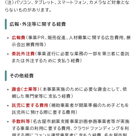
（注）パソコン、タブレット、スマートフォン、カメラなど対象とな
らないものがあります。
広報・外注等に関する経費
広報費
（事業PR、販売促進、人材募集に関する広告費用、展
示会出展費用等）
委託外注費
（事業遂行に必要な業務の一部を第三者に委託
または外注するために支払う経費）
その他経費
謝金（士業等）
（本事業実施のために必要な謝金として、依
頼した専門家等に支払う経費）
託児に要する費用
（補助事業者が開業準備のため子どもを
託児所に預ける際に要する費用）
手数料等
（名古屋市創業支援事業計画参画事業者等が実施
する事業の利用に要する費用、クラウドファンディングを利
用する際にファンド運営事業者に支払う経費、名古屋市制