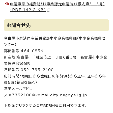
申請事業の経費明細（事業認定申請時）（様式第3－3号）
（PDF 142.2 KB）
お問合せ先
名古屋市経済局産業労働部中小企業振興課（中小企業振興セ
ンター）
郵便番号:464-0856
所在地:名古屋市千種区吹上二丁目6番3号 名古屋市中小企
業振興会館6階
電話番号:052-735-2100
応対時間：月曜日から金曜日の午前9時から正午、正午から午
後5時（祝日を除く）
電子メールアドレ
ス:a7352100@keizai.city.nagoya.lg.jp
下記をクリックすると詳細地図をご利用できます。