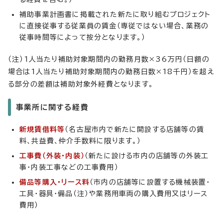
補助事業計画書に掲載された新たに取り組むプロジェクト
に直接従事する従業員の賃金（専従ではない場合、業務の
従事時間等によって按分となります。）
（注）1人当たり補助対象期間内の勤務月数×36万円（日額の
場合は1人当たり補助対象期間内の勤務日数×18千円）を超え
る部分の差額は補助対象外経費となります。
事業所に関する経費
新規賃借料等
（名古屋市内で新たに開設する店舗等の賃
料、共益費、仲介手数料に限ります。）
工事費（外装・内装）
（新たに設ける市内の店舗等の外装工
事・内装工事などの工事費用）
備品等購入・リース料
（市内の店舗等に設置する機械装置・
工具・器具・備品（注）や業務用車両の購入費用又はリース
費用）