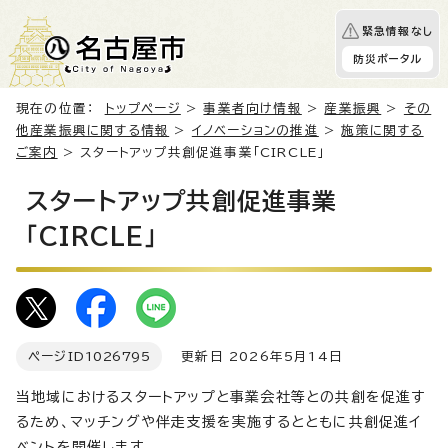
緊急情報なし
防災ポータル
現在の位置：
トップページ
>
事業者向け情報
>
産業振興
>
その
他産業振興に関する情報
>
イノベーションの推進
>
施策に関する
ご案内
> スタートアップ共創促進事業「CIRCLE」
スタートアップ共創促進事業
「CIRCLE」
ページID
1026795
更新日 2026年5月14日
当地域におけるスタートアップと事業会社等との共創を促進す
るため、マッチングや伴走支援を実施するとともに共創促進イ
ベントを開催します。