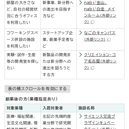
部屋の大きさな
新事業、新分野へ
nabi/金山、
nabi/白金 メイ
ど、自社の経営状
の進出を目指す
ンルーム
（外部リン
況に合うオフィス
方など
ク）
を利用したい
コワーキングスペ
スタートアップ企
なごのキャンパス
ース併設の施設
業、創業予定者な
（外部リンク）
を利用したい
ど
実験・試作・生産
新製品の開発ま
クリエイション・コ
ア名古屋
等の開発室を探し
たは新分野への
（外部リン
ク）
たい
進出を図ろうと
する方
表の横スクロールを有効にする
創業後の方（業種指定あり）
対象業種
入居対象者
施設名称
医療・福祉関連、
左記の先端的産
サイエンス交流プ
ラザインキュベー
生活文化関連、情
業分野で研究開