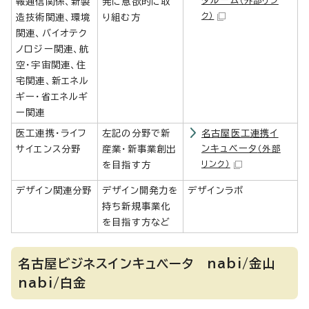
タルーム
（外部リン
報通信関係、新製
発に意欲的に取
ク）
造技術関連、環境
り組む方
関連、バイオテク
ノロジー関連、航
空・宇宙関連、住
宅関連、新エネル
ギー・省エネルギ
ー関連
医工連携・ライフ
左記の分野で新
名古屋医工連携イ
ンキュベータ
サイエンス分野
産業・新事業創出
（外部
リンク）
を目指す方
デザイン関連分野
デザイン開発力を
デザインラボ
持ち新規事業化
を目指す方など
名古屋ビジネスインキュベータ nabi/金山
nabi/白金