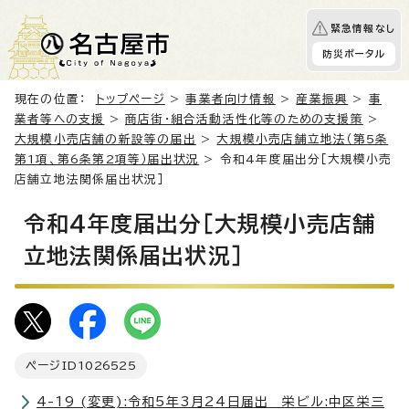
緊急情報なし
防災ポータル
現在の位置：
トップページ
>
事業者向け情報
>
産業振興
>
事
業者等への支援
>
商店街・組合活動活性化等のための支援策
>
大規模小売店舗の新設等の届出
>
大規模小売店舗立地法（第5条
第1項、第6条第2項等）届出状況
> 令和4年度届出分［大規模小売
店舗立地法関係届出状況］
令和4年度届出分［大規模小売店舗
立地法関係届出状況］
ページID
1026525
4-19 (変更):令和5年3月24日届出 栄ビル:中区栄三